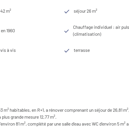
 342 m²
séjour 26 m²
Chauffage individuel : air pul
 en 1960
(climatisation)
vis à vis
terrasse
83 m² habitables, en R+1, a rénover comprenant un séjour de 26,81 m²
la plus grande mesure 12,77 m².
nviron 81 m², complété par une salle d’eau avec WC d’environ 5 m² ai