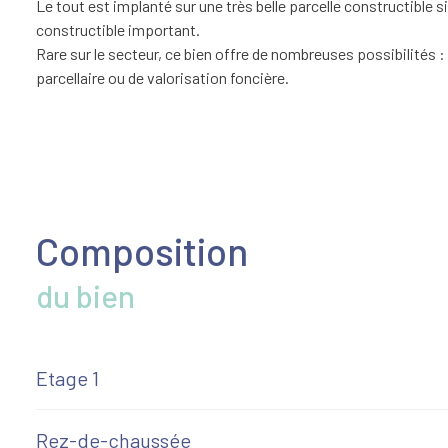
Le tout est implanté sur une très belle parcelle constructible s
constructible important.
Rare sur le secteur, ce bien offre de nombreuses possibilités :
parcellaire ou de valorisation foncière.
Pour tout renseignement complémentaire, contactez l’agence S
Les informations sur les risques auxquels ce bien est exposé s
Composition
du bien
Etage 1
Rez-de-chaussée
salon/sejour