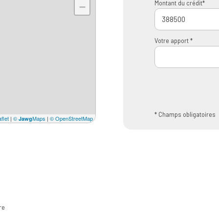
Montant du crédit*
−
Votre apport *
* Champs obligatoires
flet
|
©
Maps
|
© OpenStreetMap
Jawg
re