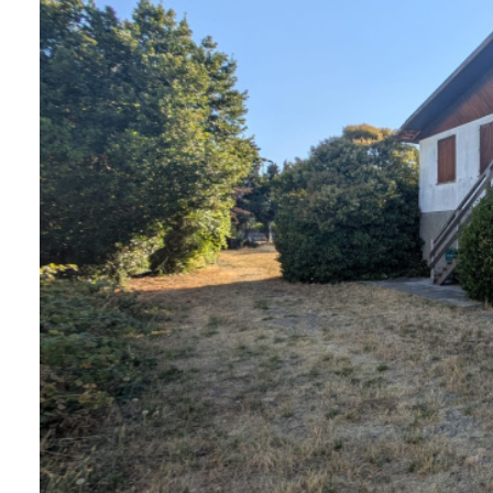
découpe
contact
recrutement