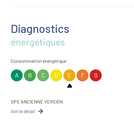
entrée
garage
cuisine
Diagnostics
salle d'eau
salle d'eau
énergétiques
cuisine
Dégagement
chambre
Consommation énergétique
chambre
A
B
C
D
E
F
G
chambre
DPE ANCIENNE VERSION
Voir le détail