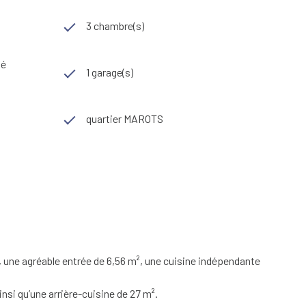
3 chambre(s)
sé
1 garage(s)
quartier MAROTS
, une agréable entrée de 6,56 m², une cuisine indépendante
nsi qu’une arrière-cuisine de 27 m².