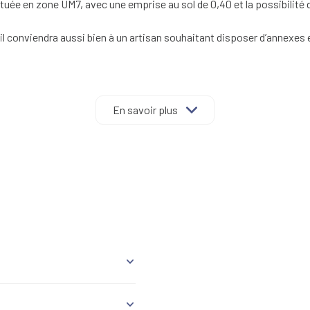
ituée en zone UM7, avec une emprise au sol de 0,40 et la possibilité 
 il conviendra aussi bien à un artisan souhaitant disposer d’annexes e
&F Immobilier Associés au 05 61 99 72 24 ou Julien Sirven au 07.88
ont disponibles sur le site Géorisques :
www.georisques.gouv.fr
.
En savoir plus
26.81 m²