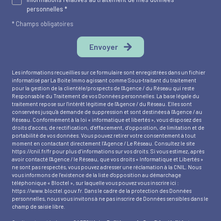
personnelles *
* Champs obligatoires
Envoyer
Les informations recueillies sur ce formulaire sont enregistrées dans un fichier
informatisé par La Boite Immo agissant comme Sous-traitant du traitement
pour la gestion de la clientèle/prospects de l'Agence / du Réseau qui reste
Responsable du Traitement de vos Données personnelles. La base légale du
traitement repose sur l'intérêt légitime de l'Agence / du Réseau. Elles sont
conservées jusqu'à demande de suppression et sont destinées à l'Agence / au
Réseau. Conformément à la loi « informatique et libertés », vous disposez des
droits d’accès, de rectification, d’effacement, d’opposition, de limitation et de
portabilité de vos données. Vous pouvez retirer votre consentement à tout
moment en contactant directement l’Agence / Le Réseau. Consultez le site
https://cnil.fr/fr
pour plus d’informations sur vos droits. Si vous estimez, après
avoir contacté l'Agence / le Réseau, que vos droits « Informatique et Libertés »
ne sont pas respectés, vous pouvez adresser une réclamation à la CNIL. Nous
vous informons de l’existence de la liste d'opposition au démarchage
téléphonique « Bloctel », sur laquelle vous pouvez vous inscrire ici :
https://www.bloctel.gouv.fr
. Dans le cadre de la protection des Données
personnelles, nous vous invitons à ne pas inscrire de Données sensibles dans le
champ de saisie libre.