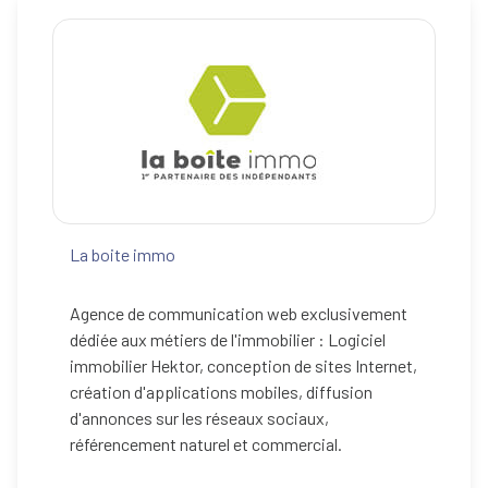
services
Vente
d'immeuble
notre
à la
équipe
découpe
contact
recrutement
La boite immo
Agence de communication web exclusivement
dédiée aux métiers de l'immobilier : Logiciel
immobilier Hektor, conception de sites Internet,
création d'applications mobiles, diffusion
d'annonces sur les réseaux sociaux,
référencement naturel et commercial.