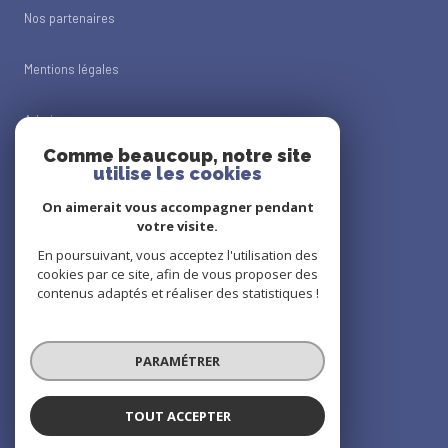
Nos partenaires
Mentions légales
Admin
Comme beaucoup, notre site
Nos honoraires
utilise les cookies
On aimerait vous accompagner pendant
Politique RGPD
votre visite.
En poursuivant, vous acceptez l'utilisation des
Cookies
cookies par ce site, afin de vous proposer des
contenus adaptés et réaliser des statistiques !
© 2026 | Tous droits réservés
PARAMÉTRER
Réalisé par
TOUT ACCEPTER