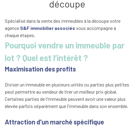
services
découpe
Vente
d'immeuble
notre
à la
Spécialisé dans la vente des immeubles à la découpe votre
équipe
découpe
agence
S&F immobilier associés
vous accompagne à
chaque étapes.
contact
Pourquoi vendre un immeuble par
recrutement
lot ? Quel est l’intérêt ?
Maximisation des profits
Diviser un immeuble en plusieurs unités ou parties plus petites
peut permettre au vendeur de tirer un meilleur prix global.
Certaines parties de l'immeuble peuvent avoir une valeur plus
élevée parfois séparément que l'immeuble dans son ensemble.
Attraction d'un marché spécifique