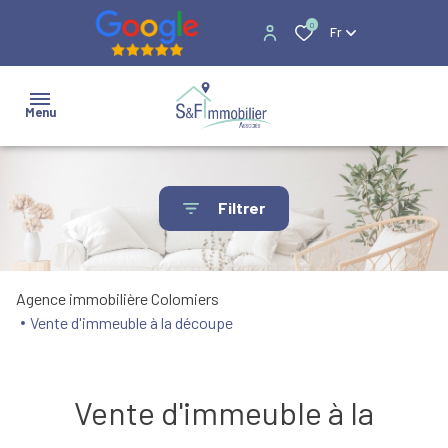
0
Fr
Menu
ventes
Filtrer
locations
Biens
Vente
immobiliers
disponibles
Investissement
Agence immobilière Colomiers
professionnels
- Locations
Vente d'immeuble à la découpe
Financement
estimation
Biens
en ligne
disponibles
Division
Vente d'immeuble à la
- Ventes
foncière
nos