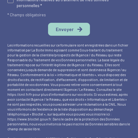
personnelles *
* Champs obligatoires
Envoyer
Les informations recueillies sur ce formulaire sont enregistrées dans un fichier
informatisé par La Boite Immo agissant comme Sous-traitant du traitement
pour la gestion de la clientèle/prospects de l'Agence / du Réseau qui reste
Responsable du Traitement de vos Données personnelles. La base légale du
traitement repose sur l'intérêt légitime de l'Agence / du Réseau. Elles sont
conservées jusqu'à demande de suppression et sont destinées à l'Agence / au
Réseau. Conformément à la loi « informatique et libertés », vous disposez des
droits d’accès, de rectification, d’effacement, d’opposition, de limitation et de
portabilité de vos données. Vous pouvez retirer votre consentement à tout
moment en contactant directement l’Agence / Le Réseau. Consultez le site
https://cnil.fr/fr
pour plus d’informations sur vos droits. Si vous estimez, après
avoir contacté l'Agence / le Réseau, que vos droits « Informatique et Libertés »
ne sont pas respectés, vous pouvez adresser une réclamation à la CNIL. Nous
vous informons de l’existence de la liste d'opposition au démarchage
téléphonique « Bloctel », sur laquelle vous pouvez vous inscrire ici :
https://www.bloctel.gouv.fr
. Dans le cadre de la protection des Données
personnelles, nous vous invitons à ne pas inscrire de Données sensibles dans le
champ de saisie libre.