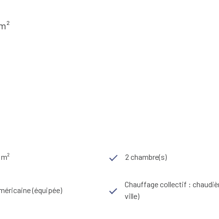
 m²
 m²
2 chambre(s)
Chauffage collectif : chaudiè
méricaine (équipée)
ville)