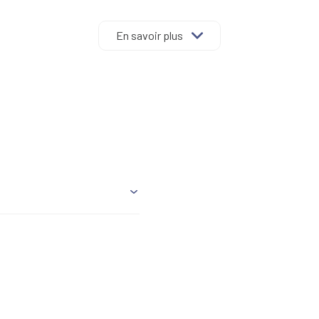
En savoir plus
25.62 m²
12.16 m²
9.72 m²