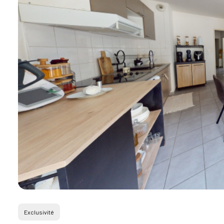
découpe
contact
recrutement
Exclusivité