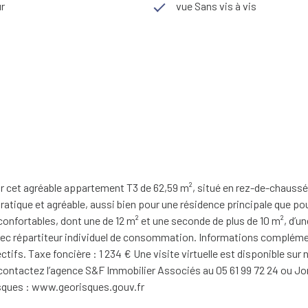
r
vue Sans vis à vis
r cet agréable appartement T3 de 62,59 m², situé en rez-de-chauss
atique et agréable, aussi bien pour une résidence principale que p
onfortables, dont une de 12 m² et une seconde de plus de 10 m², d’un
ec répartiteur individuel de consommation. Informations complément
ifs. Taxe foncière : 1 234 € Une visite virtuelle est disponible sur 
ontactez l’agence S&F Immobilier Associés au 05 61 99 72 24 ou Jord
risques : www.georisques.gouv.fr