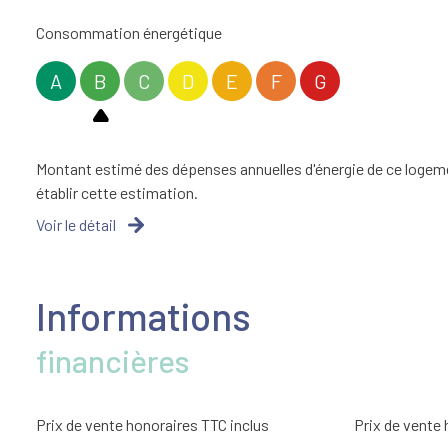
salle de bain
Consommation énergétique
WC
A
B
C
D
E
F
G
Dégagement
balcon
Montant estimé des dépenses annuelles d'énergie de ce logement
établir cette estimation.
Voir le détail
Informations
financières
Prix de vente honoraires TTC inclus
Prix de vente