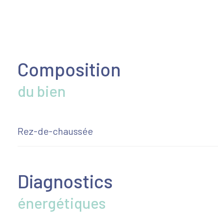
Composition
du bien
Rez-de-chaussée
salon/sejour
Diagnostics
chambre
énergétiques
chambre