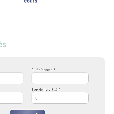
cours
és
Durée (années) *
Taux d'emprunt (%) *