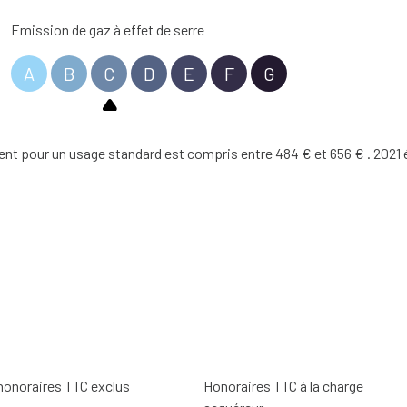
6.00 m²
Emission de gaz à effet de serre
2.20 m²
A
B
C
D
E
F
G
6.89 m²
9.27 m²
 pour un usage standard est compris entre 484 € et 656 € . 2021 éta
 honoraires TTC exclus
Honoraires TTC à la charge