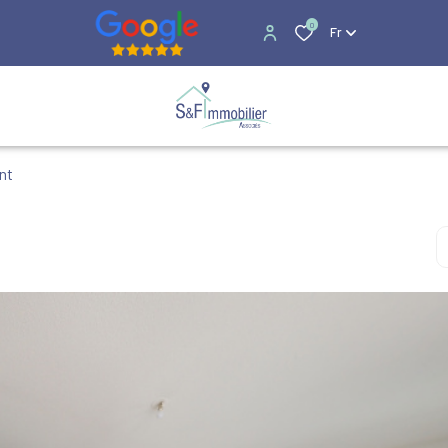
0
Fr
nt